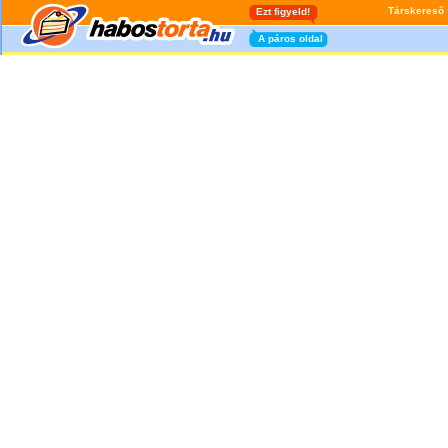
Társkereső
Ezt figyeld!
A páros oldal